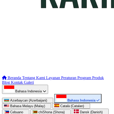
Beranda
Tentang Kami
Layanan
Peraturan
Program
Produk
Blog
Kontak
Galeri
Bahasa Indonesia
Azərbaycan (Azerbaijani)
Bahasa Indonesia
Bahasa Melayu (Malay)
Català (Catalan)
Cebuano
chiShona (Shona)
Dansk (Danish)