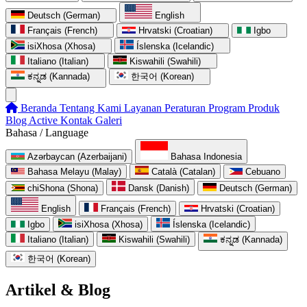
Deutsch (German)
English
Français (French)
Hrvatski (Croatian)
Igbo
isiXhosa (Xhosa)
Íslenska (Icelandic)
Italiano (Italian)
Kiswahili (Swahili)
ಕನ್ನಡ (Kannada)
한국어 (Korean)
Beranda
Tentang Kami
Layanan
Peraturan
Program
Produk
Blog
Active
Kontak
Galeri
Bahasa / Language
Azərbaycan (Azerbaijani)
Bahasa Indonesia
Bahasa Melayu (Malay)
Català (Catalan)
Cebuano
chiShona (Shona)
Dansk (Danish)
Deutsch (German)
English
Français (French)
Hrvatski (Croatian)
Igbo
isiXhosa (Xhosa)
Íslenska (Icelandic)
Italiano (Italian)
Kiswahili (Swahili)
ಕನ್ನಡ (Kannada)
한국어 (Korean)
Artikel & Blog