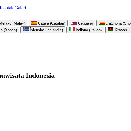
Kontak
Galeri
Melayu (Malay)
Català (Catalan)
Cebuano
chiShona (Sho
sa (Xhosa)
Íslenska (Icelandic)
Italiano (Italian)
Kiswahili 
wisata Indonesia