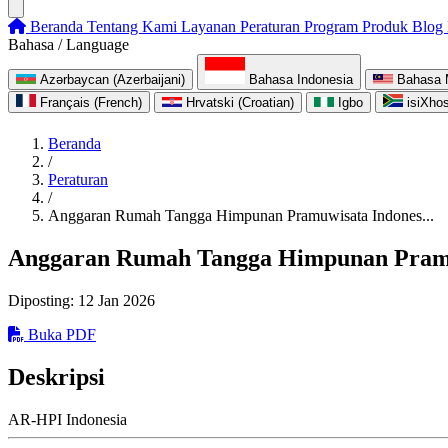
Beranda
Tentang Kami
Layanan
Peraturan
Program
Produk
Blog
Bahasa / Language
Azərbaycan (Azerbaijani)
Bahasa Indonesia
Bahasa 
Français (French)
Hrvatski (Croatian)
Igbo
isiXho
Beranda
/
Peraturan
/
Anggaran Rumah Tangga Himpunan Pramuwisata Indones...
Anggaran Rumah Tangga Himpunan Pramu
Diposting: 12 Jan 2026
Buka PDF
Deskripsi
AR-HPI Indonesia