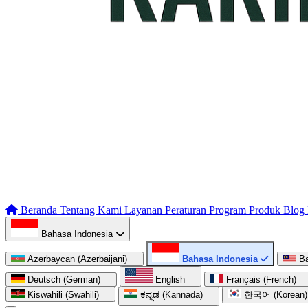
Beranda
Tentang Kami
Layanan
Peraturan
Program
Produk
Blog
Bahasa Indonesia
Azərbaycan (Azerbaijani)
Bahasa Indonesia
B
Deutsch (German)
English
Français (French)
Kiswahili (Swahili)
ಕನ್ನಡ (Kannada)
한국어 (Korean