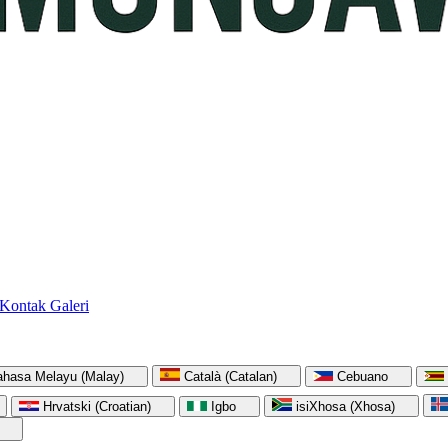
Kontak
Galeri
ahasa Melayu (Malay)
Català (Catalan)
Cebuano
Hrvatski (Croatian)
Igbo
isiXhosa (Xhosa)
)