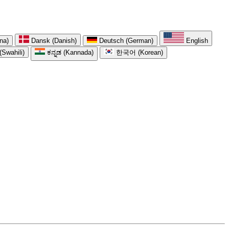
na)
Dansk (Danish)
Deutsch (German)
English
(Swahili)
ಕನ್ನಡ (Kannada)
한국어 (Korean)