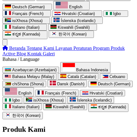
Deutsch (German)
English
Français (French)
Hrvatski (Croatian)
Igbo
isiXhosa (Xhosa)
Íslenska (Icelandic)
Italiano (Italian)
Kiswahili (Swahili)
ಕನ್ನಡ (Kannada)
한국어 (Korean)
Beranda
Tentang Kami
Layanan
Peraturan
Program
Produk
Active
Blog
Kontak
Galeri
Bahasa / Language
Azərbaycan (Azerbaijani)
Bahasa Indonesia
Bahasa Melayu (Malay)
Català (Catalan)
Cebuano
chiShona (Shona)
Dansk (Danish)
Deutsch (German)
English
Français (French)
Hrvatski (Croatian)
Igbo
isiXhosa (Xhosa)
Íslenska (Icelandic)
Italiano (Italian)
Kiswahili (Swahili)
ಕನ್ನಡ (Kannada)
한국어 (Korean)
Produk Kami