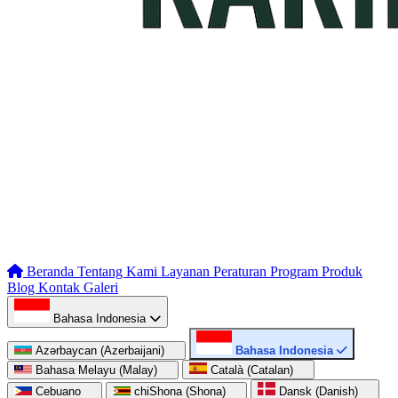
Beranda
Tentang Kami
Layanan
Peraturan
Program
Produk
Blog
Kontak
Galeri
Bahasa Indonesia
Azərbaycan (Azerbaijani)
Bahasa Indonesia
Bahasa Melayu (Malay)
Català (Catalan)
Cebuano
chiShona (Shona)
Dansk (Danish)