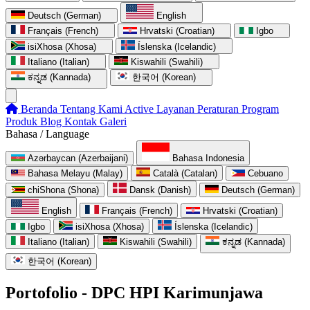
Deutsch (German)
English
Français (French)
Hrvatski (Croatian)
Igbo
isiXhosa (Xhosa)
Íslenska (Icelandic)
Italiano (Italian)
Kiswahili (Swahili)
ಕನ್ನಡ (Kannada)
한국어 (Korean)
Beranda
Tentang Kami
Active
Layanan
Peraturan
Program
Produk
Blog
Kontak
Galeri
Bahasa / Language
Azərbaycan (Azerbaijani)
Bahasa Indonesia
Bahasa Melayu (Malay)
Català (Catalan)
Cebuano
chiShona (Shona)
Dansk (Danish)
Deutsch (German)
English
Français (French)
Hrvatski (Croatian)
Igbo
isiXhosa (Xhosa)
Íslenska (Icelandic)
Italiano (Italian)
Kiswahili (Swahili)
ಕನ್ನಡ (Kannada)
한국어 (Korean)
Portofolio - DPC HPI Karimunjawa