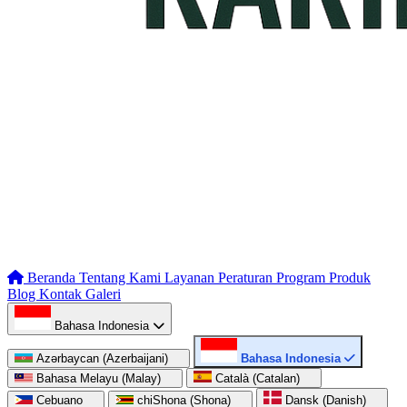
Beranda
Tentang Kami
Layanan
Peraturan
Program
Produk
Blog
Kontak
Galeri
Bahasa Indonesia
Azərbaycan (Azerbaijani)
Bahasa Indonesia
Bahasa Melayu (Malay)
Català (Catalan)
Cebuano
chiShona (Shona)
Dansk (Danish)