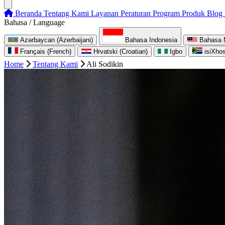
Beranda
Tentang Kami
Layanan
Peraturan
Program
Produk
Blog
Bahasa / Language
Azərbaycan (Azerbaijani)
Bahasa Indonesia
Bahasa 
Français (French)
Hrvatski (Croatian)
Igbo
isiXho
Home
Tentang Kami
Ali Sodikin