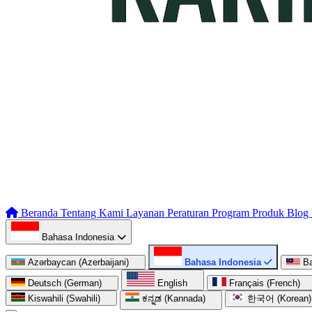
Beranda
Tentang Kami
Layanan
Peraturan
Program
Produk
Blog
Bahasa Indonesia
Azərbaycan (Azerbaijani)
Bahasa Indonesia
B
Deutsch (German)
English
Français (French)
Kiswahili (Swahili)
ಕನ್ನಡ (Kannada)
한국어 (Korean