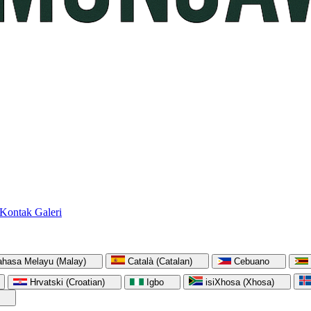
Kontak
Galeri
ahasa Melayu (Malay)
Català (Catalan)
Cebuano
Hrvatski (Croatian)
Igbo
isiXhosa (Xhosa)
)