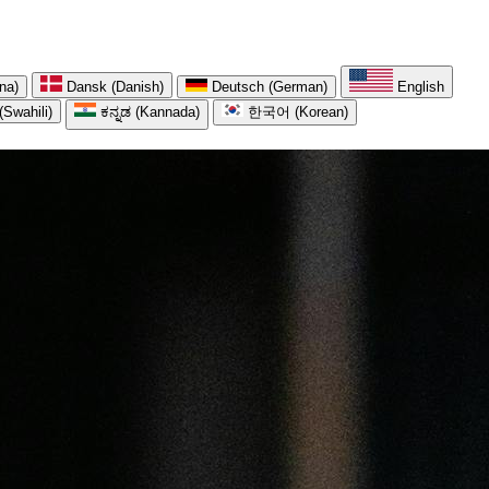
na)
Dansk (Danish)
Deutsch (German)
English
(Swahili)
ಕನ್ನಡ (Kannada)
한국어 (Korean)