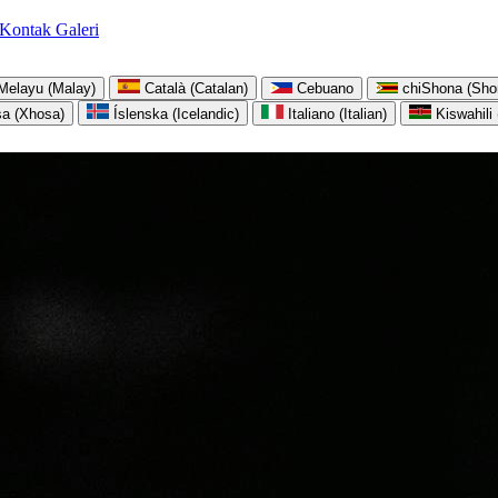
Kontak
Galeri
Melayu (Malay)
Català (Catalan)
Cebuano
chiShona (Sho
sa (Xhosa)
Íslenska (Icelandic)
Italiano (Italian)
Kiswahili 