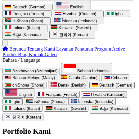
Deutsch (German)
English
Français (French)
Hrvatski (Croatian)
Igbo
isiXhosa (Xhosa)
Íslenska (Icelandic)
Italiano (Italian)
Kiswahili (Swahili)
ಕನ್ನಡ (Kannada)
한국어 (Korean)
Beranda
Tentang Kami
Layanan
Peraturan
Program
Active
Produk
Blog
Kontak
Galeri
Bahasa / Language
Azərbaycan (Azerbaijani)
Bahasa Indonesia
Bahasa Melayu (Malay)
Català (Catalan)
Cebuano
chiShona (Shona)
Dansk (Danish)
Deutsch (German)
English
Français (French)
Hrvatski (Croatian)
Igbo
isiXhosa (Xhosa)
Íslenska (Icelandic)
Italiano (Italian)
Kiswahili (Swahili)
ಕನ್ನಡ (Kannada)
한국어 (Korean)
Portfolio Kami