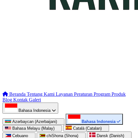
Beranda
Tentang Kami
Layanan
Peraturan
Program
Produk
Blog
Kontak
Galeri
Bahasa Indonesia
Azərbaycan (Azerbaijani)
Bahasa Indonesia
Bahasa Melayu (Malay)
Català (Catalan)
Cebuano
chiShona (Shona)
Dansk (Danish)