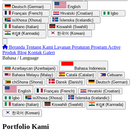
Deutsch (German)
English
Français (French)
Hrvatski (Croatian)
Igbo
isiXhosa (Xhosa)
Íslenska (Icelandic)
Italiano (Italian)
Kiswahili (Swahili)
ಕನ್ನಡ (Kannada)
한국어 (Korean)
Beranda
Tentang Kami
Layanan
Peraturan
Program
Active
Produk
Blog
Kontak
Galeri
Bahasa / Language
Azərbaycan (Azerbaijani)
Bahasa Indonesia
Bahasa Melayu (Malay)
Català (Catalan)
Cebuano
chiShona (Shona)
Dansk (Danish)
Deutsch (German)
English
Français (French)
Hrvatski (Croatian)
Igbo
isiXhosa (Xhosa)
Íslenska (Icelandic)
Italiano (Italian)
Kiswahili (Swahili)
ಕನ್ನಡ (Kannada)
한국어 (Korean)
Portfolio Kami