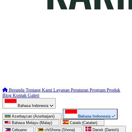
Beranda
Tentang Kami
Layanan
Peraturan
Program
Produk
Blog
Kontak
Galeri
Bahasa Indonesia
Azərbaycan (Azerbaijani)
Bahasa Indonesia
Bahasa Melayu (Malay)
Català (Catalan)
Cebuano
chiShona (Shona)
Dansk (Danish)